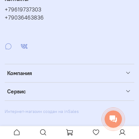
+79619737303
+79036463836
Компания
Сервис
Интернет-магазин создан на inSales