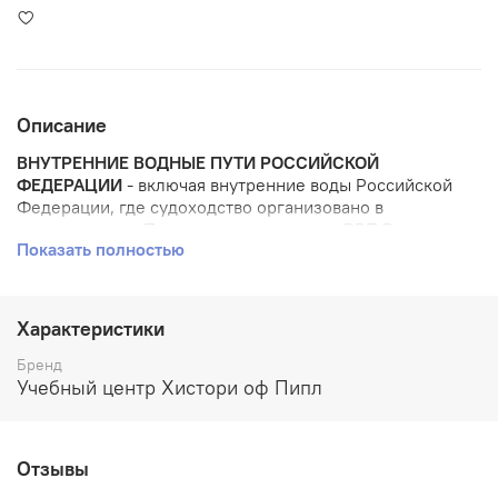
Описание
ВНУТРЕННИЕ ВОДНЫЕ ПУТИ РОССИЙСКОЙ
ФЕДЕРАЦИИ
- включая внутренние воды Российской
Федерации, где судоходство организовано в
соответствии с Правилами плавания по ВВП России
Показать полностью
(далее - внутренние водные пути Российской
Федерации).
ВНУТРЕННИЕ МОРСКИЕ ВОДЫ И ТЕРРИТОРИАЛЬНОЕ
Характеристики
МОРЕ РФ
- бассейны (водоемы), в которых установлен
морской режим плавания, где действуют
Бренд
международные правила предупреждения
Учебный центр Хистори оф Пипл
столкновения судов в море.
Отзывы