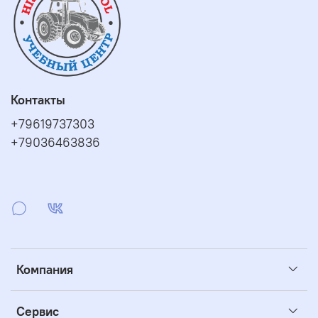
info@history-of-people.com
mail@history-of-people.com
Телефоны:
+7 (4852) 26-65-08; 26-09-90
Дежурный круглосуточный телефон:
+7-903-646-38-36
Преподаватель:
Алексеева Дина Анатольевна
Контакты
+79619737303
+79036463836
Компания
Сервис