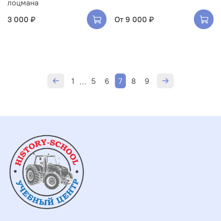
лоцмана
3 000 ₽
От
9 000 ₽
1
5
6
7
8
9
…